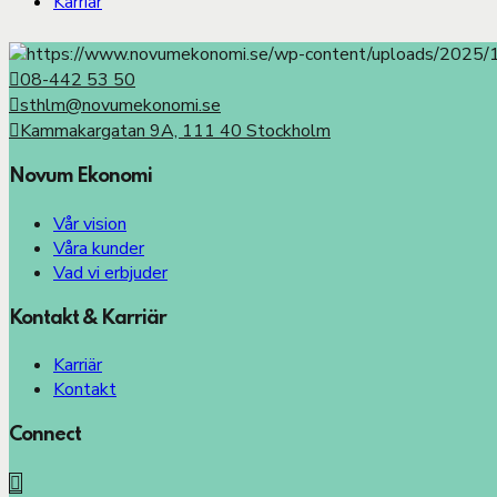
Karriär
08-442 53 50
sthlm@novumekonomi.se
Kammakargatan 9A, 111 40 Stockholm
Novum Ekonomi
Vår vision
Våra kunder
Vad vi erbjuder
Kontakt & Karriär
Karriär
Kontakt
Connect