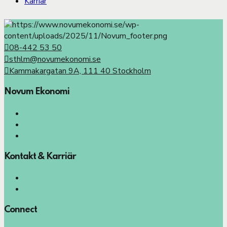
Karriär
08-442 53 50
sthlm@novumekonomi.se
Kammakargatan 9A, 111 40 Stockholm
Novum Ekonomi
Vår vision
Våra kunder
Vad vi erbjuder
Kontakt & Karriär
Karriär
Kontakt
Connect