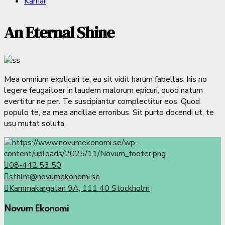
Karriär
An Eternal Shine
Mea omnium explicari te, eu sit vidit harum fabellas, his no
legere feugaitoer in laudem malorum epicuri, quod natum
evertitur ne per. Te suscipiantur complectitur eos. Quod
populo te, ea mea ancillae erroribus. Sit purto docendi ut, te
usu mutat soluta.
08-442 53 50
sthlm@novumekonomi.se
Kammakargatan 9A, 111 40 Stockholm
Novum Ekonomi