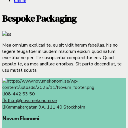
Karriär
Bespoke Packaging
Mea omnium explicari te, eu sit vidit harum fabellas, his no
legere feugaitoer in laudem malorum epicuri, quod natum
evertitur ne per. Te suscipiantur complectitur eos. Quod
populo te, ea mea ancillae erroribus. Sit purto docendi ut, te
usu mutat soluta.
08-442 53 50
sthlm@novumekonomi.se
Kammakargatan 9A, 111 40 Stockholm
Novum Ekonomi