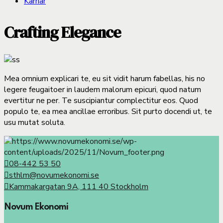
Karriär
Crafting Elegance
Mea omnium explicari te, eu sit vidit harum fabellas, his no
legere feugaitoer in laudem malorum epicuri, quod natum
evertitur ne per. Te suscipiantur complectitur eos. Quod
populo te, ea mea ancillae erroribus. Sit purto docendi ut, te
usu mutat soluta.
08-442 53 50
sthlm@novumekonomi.se
Kammakargatan 9A, 111 40 Stockholm
Novum Ekonomi