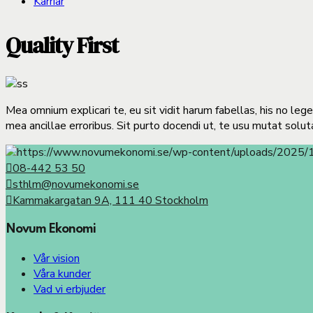
Karriär
Quality First
Mea omnium explicari te, eu sit vidit harum fabellas, his no le
mea ancillae erroribus. Sit purto docendi ut, te usu mutat solut
08-442 53 50
sthlm@novumekonomi.se
Kammakargatan 9A, 111 40 Stockholm
Novum Ekonomi
Vår vision
Våra kunder
Vad vi erbjuder