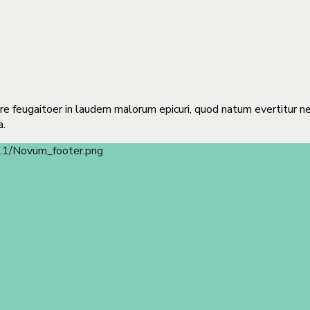
gere feugaitoer in laudem malorum epicuri, quod natum evertitur n
a.